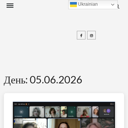
Search f
Skip
Ukrainian
to
content
Facebook
Instagram
П
День:
05.06.2026