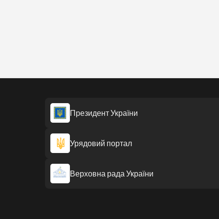
Президент України
Урядовий портал
Верховна рада України