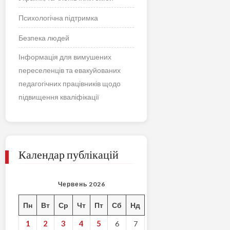
Психологічна підтримка
Безпека людей
Інформація для вимушених
переселенців та евакуйованих
педагогічних працівників щодо
підвищення кваліфікації
Календар публікацій
Червень 2026
Пн
Вт
Ср
Чт
Пт
Сб
Нд
1
2
3
4
5
6
7