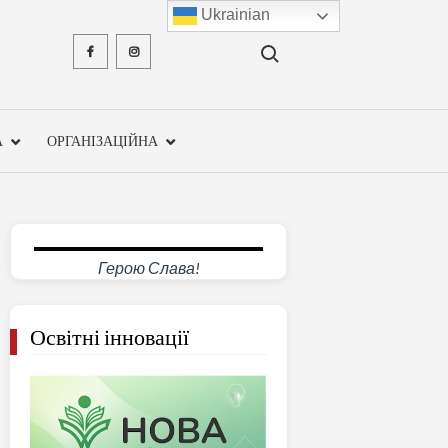
Ukrainian
Search for:
Facebook
Instagram
ХМЕЛЬН
ОБЛА
А
ОРГАНІЗАЦІЙНА
ІНСТ
ПІСЛЯДИ
ПЕДАГО
Герою Слава!
ОСВ
Освітні інновації