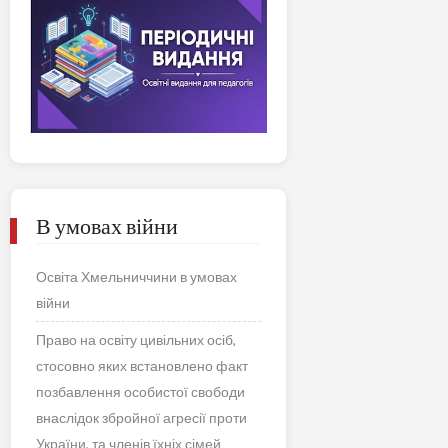
В умовах війни
Освіта Хмельниччини в умовах
війни
Право на освіту цивільних осіб,
стосовно яких встановлено факт
позбавлення особистої свободи
внаслідок збройної агресії проти
України, та членів їхніх сімей