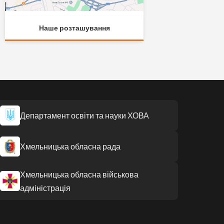
Наше розташування
Департамент освіти та науки ХОВА
Хмельницька обласна рада
Хмельницька обласна військова
адміністрація