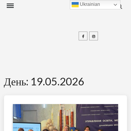
Search f
Skip
Ukrainian
to
content
Facebook
Instagram
П
День:
19.05.2026