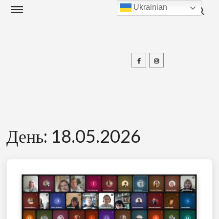
Search f
Skip
Ukrainian
to
content
Facebook
Instagram
П
День:
18.05.2026