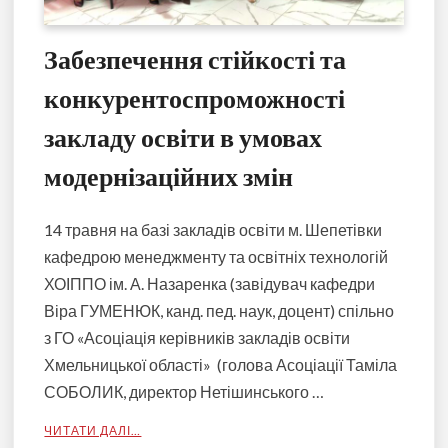
Забезпечення стійкості та
конкурентоспроможності
закладу освіти в умовах
модернізаційних змін
14 травня на базі закладів освіти м. Шепетівки
кафедрою менеджменту та освітніх технологій
ХОІППО ім. А. Назаренка (завідувач кафедри
Віра ГУМЕНЮК, канд. пед. наук, доцент) спільно
з ГО «Асоціація керівників закладів освіти
Хмельницької області» (голова Асоціації Таміла
СОБОЛИК, директор Нетішинського …
ЧИТАТИ ДАЛІ…