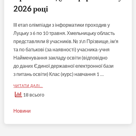
2026 році
ІІІ етап олімпіади з інформатики проходив у
Луцьку з 6 по 10 травня. Хмельницьку область
представляли 8 учасників. № з\п Прізвище, ім’я
та по батькові (за наявності) учасника-учня
Найменування закладу освіти (відповідно
до даних Єдиної державної електронної бази
з питань освіти) Клас (курс) навчання 1 …
ЧИТАТИ ДАЛІ…
18 всього
Новини