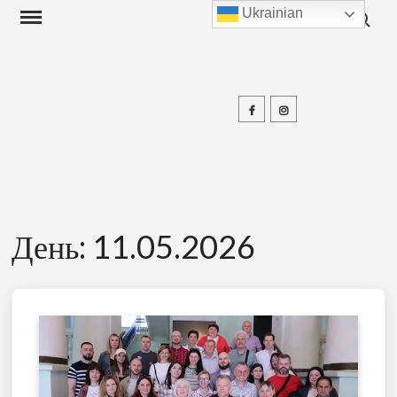
Search f
Skip
Ukrainian
to
content
Facebook
Instagram
П
День:
11.05.2026