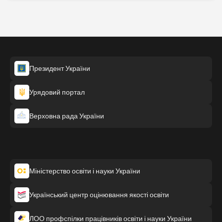
Президент України
Урядовий портал
Верховна рада України
Міністерство освіти і науки України
Український центр оцінювання якості освіти
ЛОО профспілки працівників освіти і науки України