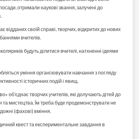
 посади, отримали наукові звання, залучені до
.
ає відданих своїй справі, творчих, відкритих до нових
дбаннями вчителів.
ляриків будуть ділитися вчителі, натхненні ідеями
обляться уміння організовувати навчання з погляду
ктивності історичних подій і явищ.
» об’єднає творчих учителів, які долучають дітей до
ри та мистецтва. Їм треба буде продемонструвати не
дожні (фахові) вміння.
одичний квест та експериментальне завдання в