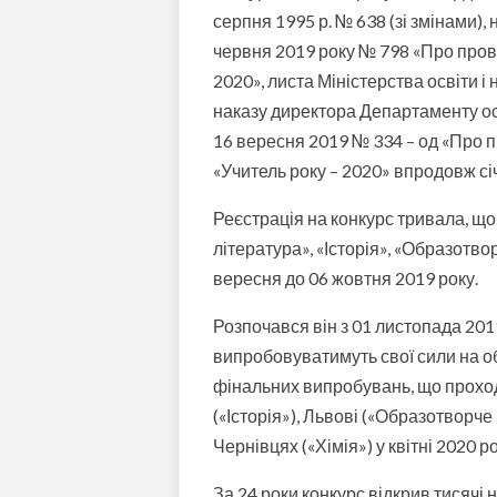
серпня 1995 р. № 638 (зі змінами), 
червня 2019 року № 798 «Про пров
2020», листа Міністерства освіти і
наказу директора Департаменту осв
16 вересня 2019 № 334 – од «Про 
«Учитель року – 2020» впродовж с
Реєстрація на конкурс тривала, що
література», «Історія», «Образотвор
вересня до 06 жовтня 2019 року.
Розпочався він з 01 листопада 201
випробовуватимуть свої сили на об
фінальних випробувань, що проходи
(«Історія»), Львові («Образотворче
Чернівцях («Хімія») у квітні 2020 ро
За 24 роки конкурс відкрив тисячі 