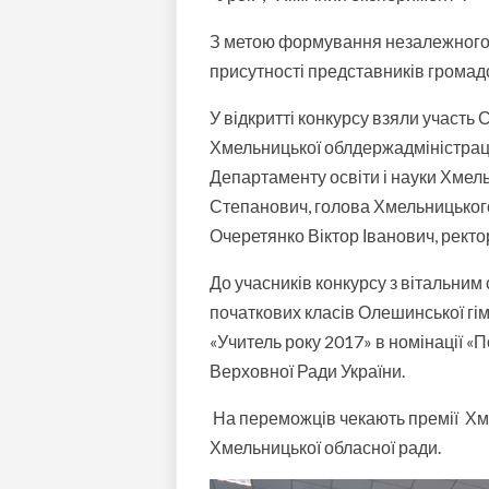
З метою формування незалежного 
присутності представників громадс
У відкритті конкурсу взяли участь
Хмельницької облдержадміністраці
Департаменту освіти і науки Хмел
Степанович, голова Хмельницького 
Очеретянко Віктор Іванович, рект
До учасників конкурсу з вітальни
початкових класів Олешинської гі
«Учитель року 2017» в номінації «П
Верховної Ради України.
На переможців чекають премії Хме
Хмельницької обласної ради.