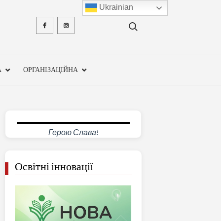
Ukrainian
Search for:
Facebook
Instagram
ХМЕЛЬН
ОБЛА
А
ОРГАНІЗАЦІЙНА
ІНСТ
ПІСЛЯДИ
ПЕДАГО
Герою Слава!
ОСВ
Освітні інновації