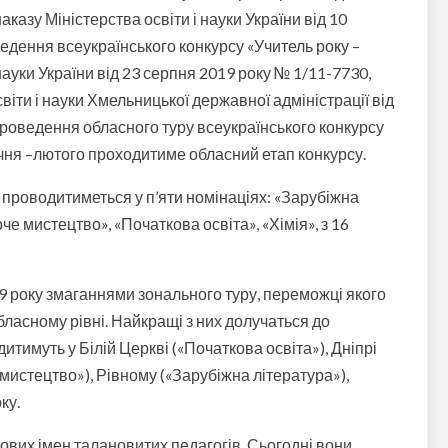
наказу Міністерства освіти і науки України від 10
едення всеукраїнського конкурсу «Учитель року –
 науки України від 23 серпня 2019 року № 1/11-7730,
іти і науки Хмельницької державної адміністрації від
проведення обласного туру всеукраїнського конкурсу
ічня –лютого проходитиме обласний етап конкурсу.
 проводитиметься у п’яти номінаціях: «Зарубіжна
че мистецтво», «Початкова освіта», «Хімія», з 16
9 року змаганнями зонального туру, переможці якого
ласному рівні. Найкращі з них долучаться до
тимуть у Білій Церкві («Початкова освіта»), Дніпрі
 мистецтво»), Рівному («Зарубіжна література»),
ку.
нових імен талановитих педагогів. Сьогодні вони