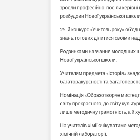
зросли професійно, посіли керівні
розбудови Нової української школи
25-й конкурс «Учитель року» об’єдн
знань, готових ділитися своїми на
Родзинками навчання молодших шко
Нової української школи.
Учителям предмета «Історія» знад
багаторакурсності та багатоперспе
Номінація «Образотворче мистецтво
світу прекрасного, до світу культу
лише методичну грамотність, а й ху
На учителів хімії очікуватиме мет
хімічній лабораторії.