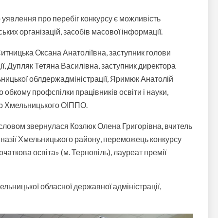
уявлення про перебіг конкурсу є можливість
ьких організацій, засобів масової інформації.
 Ситницька Оксана Анатоліївна, заступник голови
ї, Дупляк Тетяна Василівна, заступник директора
ьницької облдержадміністрації, Яримюк Анатолій
обкому профспілки працівників освіти і науки,
ор Хмельницького ОІППО.
м словом звернулася Козлюк Олена Григорівна, вчитель
мназії Хмельницького району, переможець конкурсу
очаткова освіта» (м. Тернопіль), лауреат премії
льницької обласної державної адміністрації,