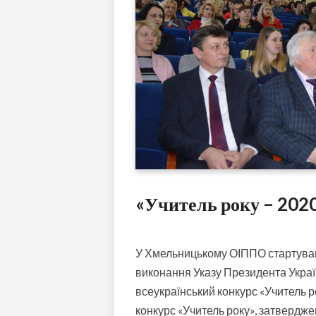
«Учитель року – 202
У Хмельницькому ОІППО стартував 
виконання Указу Президента Украї
всеукраїнський конкурс «Учитель р
конкурс «Учитель року», затвердже