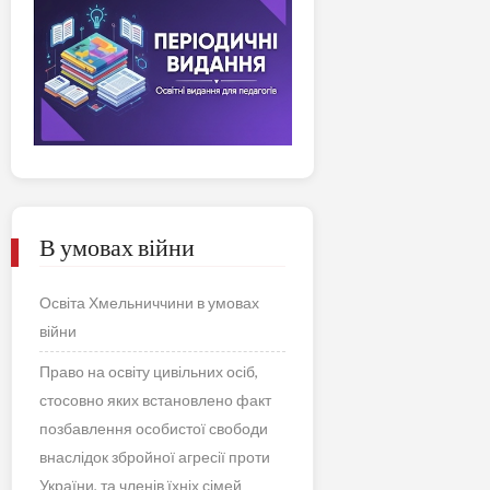
В умовах війни
Освіта Хмельниччини в умовах
війни
Право на освіту цивільних осіб,
стосовно яких встановлено факт
позбавлення особистої свободи
внаслідок збройної агресії проти
України, та членів їхніх сімей