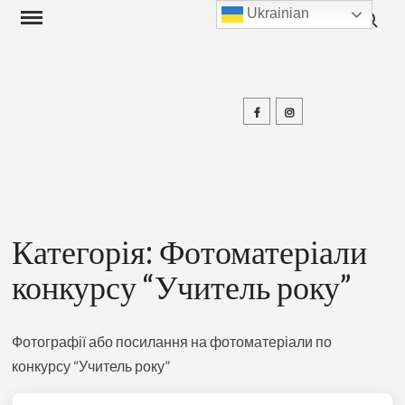
Search f
Skip
Ukrainian
to
content
Facebook
Instagram
П
Категорія:
Фотоматеріали
конкурсу “Учитель року”
Фотографії або посилання на фотоматеріали по
конкурсу “Учитель року”