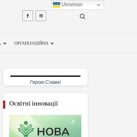
Ukrainian
Search for:
Facebook
Instagram
ХМЕЛЬН
ОБЛА
А
ОРГАНІЗАЦІЙНА
ІНСТ
ПІСЛЯДИ
ПЕДАГО
Герою Слава!
ОСВ
Освітні інновації